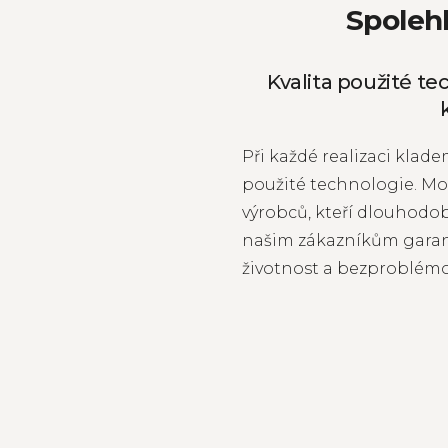
Spoleh
Kvalita použité te
Při každé realizaci klad
použité technologie. Mo
výrobců, kteří dlouhodo
našim zákazníkům garan
životnost a bezproblémo