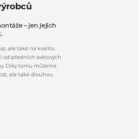
výrobců
ontáže – jen jejich
.
p, ale také na kvalitu
í od předních světových
iky. Díky tomu můžeme
st, ale také dlouhou