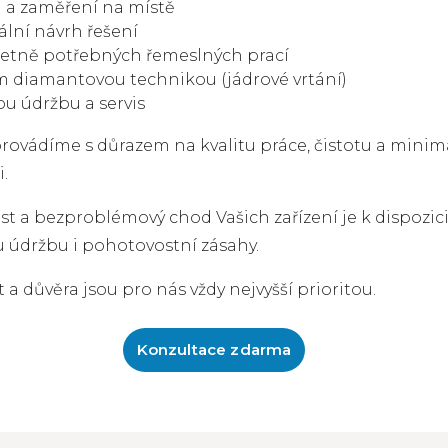
 a zaměření na místě
ální návrh řešení
četně potřebných řemeslných prací
 diamantovou technikou (jádrové vrtání)
u údržbu a servis
rovádíme s důrazem na kvalitu práce, čistotu a minim
.
 a bezproblémový chod Vašich zařízení je k dispozici 
ou údržbu i pohotovostní zásahy.
a důvěra jsou pro nás vždy nejvyšší prioritou.
Konzultace zdarma