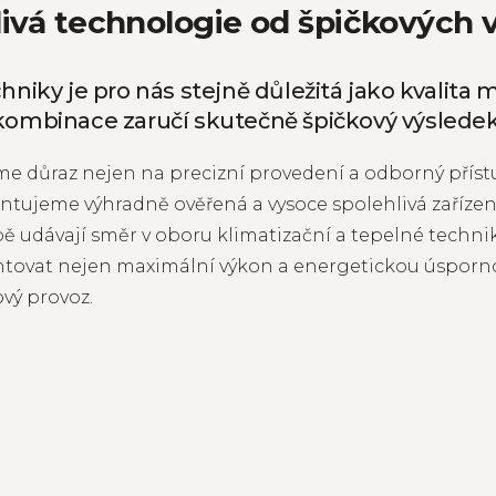
livá technologie od špičkových 
chniky je pro nás stejně důležitá jako kvalita m
kombinace zaručí skutečně špičkový výsledek
eme důraz nejen na precizní provedení a odborný přístu
ntujeme výhradně ověřená a vysoce spolehlivá zařízen
bě udávají směr v oboru klimatizační a tepelné techn
tovat nejen maximální výkon a energetickou úsporno
vý provoz.