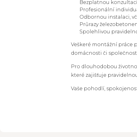
Bezplatnou konzultaci
Profesionální individu
Odbornou instalaci, v
Průrazy železobetonem
Spolehlivou pravidelno
Veškeré montážní práce p
domácnosti či společnosti
Pro dlouhodobou životnost
které zajišťuje pravideln
Vaše pohodlí, spokojenost 