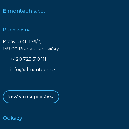
Elmontech s.r.o.
Provozovna
K Závodišti 176/7,
159 00 Praha - Lahovičky
+420 725 510 111
info@elmontech.cz
Nezávazná poptávka
Odkazy