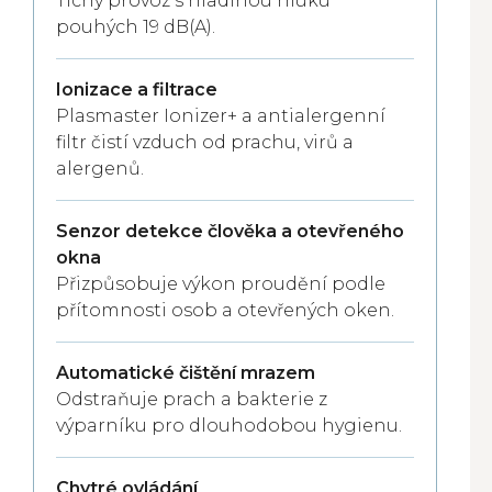
Tichý provoz s hladinou hluku
pouhých 19 dB(A).
Ionizace a filtrace
Plasmaster Ionizer+ a antialergenní
filtr čistí vzduch od prachu, virů a
alergenů.
Senzor detekce člověka a otevřeného
okna
Přizpůsobuje výkon proudění podle
přítomnosti osob a otevřených oken.
Automatické čištění mrazem
Odstraňuje prach a bakterie z
výparníku pro dlouhodobou hygienu.
Chytré ovládání