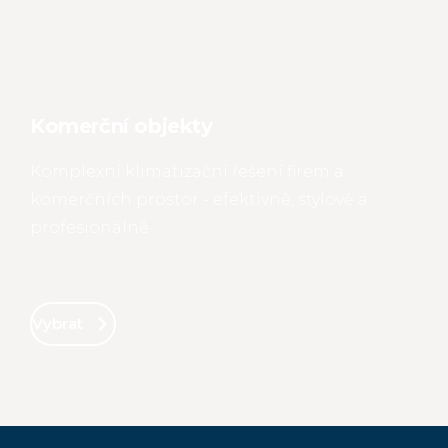
Komerční objekty
Komplexní klimatizační řešení firem a
komerčních prostor - efektivně, stylově a
profesionálně
Vybrat