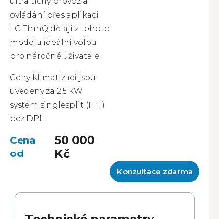
ultra tichý provoz a
ovládání přes aplikaci
LG ThinQ dělají z tohoto
modelu ideální volbu
pro náročné uživatele.
Ceny klimatizací jsou
uvedeny za 2,5 kW
systém singlesplit (1 + 1)
bez DPH.
50 000
Kč
Konzultace zdarma
Technické parametry