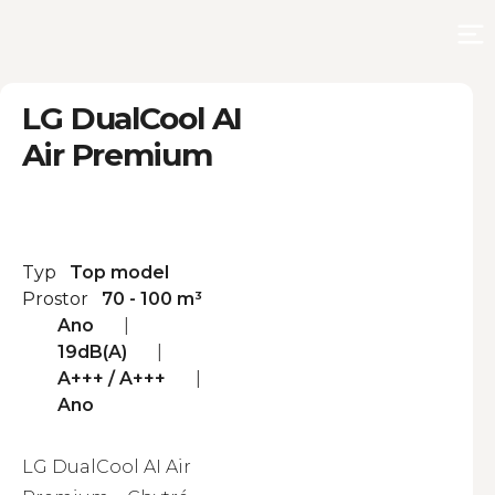
LG DualCool AI
Air Premium
Top model
70 - 100 m³
Ano
19dB(A)
A+++ / A+++
Ano
LG DualCool AI Air