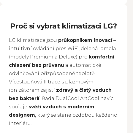
Proč si vybrat klimatizaci LG?
LG klimatizace jsou
průkopníkem inovací
–
intuitivní ovládání přes WiFi, dělená lamela
(modely Premium a Deluxe) pro
komfortní
chlazení bez průvanu
a automatické
odvlhčování přizpůsobené teplotě.
Vícestupňová filtrace s plazmovým
ionizátorem zajistí
zdravý a čistý vzduch
bez bakterií
. Řada DualCool ArtCool navíc
spojuje
svěží vzduch s moderním
designem
, který se stane ozdobou každého
interiéru.