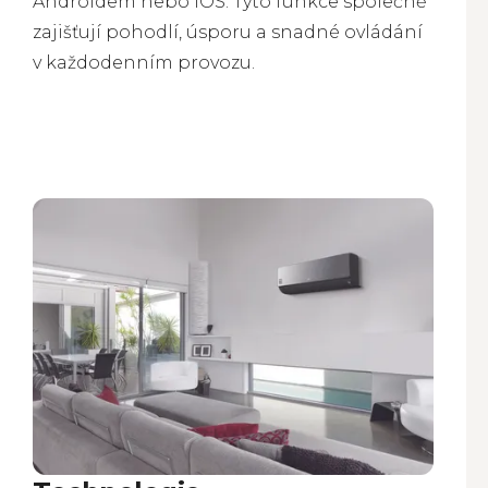
Androidem nebo iOS. Tyto funkce společně
zajišťují pohodlí, úsporu a snadné ovládání
v každodenním provozu.