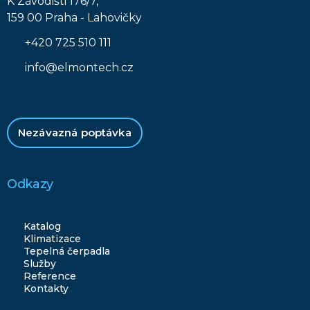
K Závodišti 176/7,
159 00 Praha - Lahovičky
+420 725 510 111
info@elmontech.cz
Nezávazná poptávka
Odkazy
Katalog
Klimatizace
Tepelná čerpadla
Služby
Reference
Kontakty