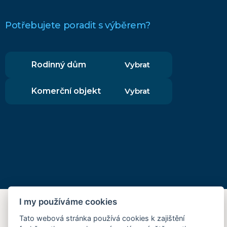
Potřebujete poradit s výběrem?
Rodinný dům
Vybrat
Komerční objekt
Vybrat
I my používáme cookies
Vytvořeno v
SUITU websites SE
• Běží na
MySuitu CMS
• © 2026
Tato webová stránka používá cookies k zajištění