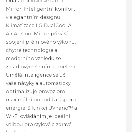
DualCool AI Air ArtCool
Mirror, Inteligentní komfort
v elegantním designu.
Klimatizace LG DualCool AI
Air ArtCool Mirror přináší
spojení prémiového výkonu,
chytré technologie a
moderního vzhledu se
zrcadlovým čelním panelem.
Umělá inteligence se učí
vaše návyky a automaticky
optimalizuje provoz pro
maximální pohodlí a úsporu
energie. S funkcí UVnano™ a
Wi-Fi ovládáním je ideální
volbou pro stylové a zdravé