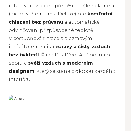
intuitivní ovládání přes WiFi, dělená lamela
(modely Premium a Deluxe) pro
komfortní
chlazení bez průvanu
a automatické
odvlhčování přizpůsobené teplotě.
Vícestupňová filtrace s plazmovým
ionizátorem zajistí
zdravý a čistý vzduch
bez bakterií
. Řada DualCool ArtCool navíc
spojuje
svěží vzduch s moderním
designem
, který se stane ozdobou každého
interiéru.