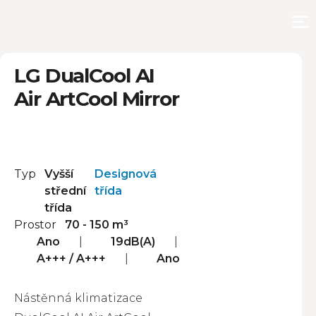
LG DualCool AI
Air ArtCool Mirror
Vyšší
Designová
střední
třída
třída
70 - 150 m³
Ano
19dB(A)
A+++ / A+++
Ano
Nástěnná klimatizace