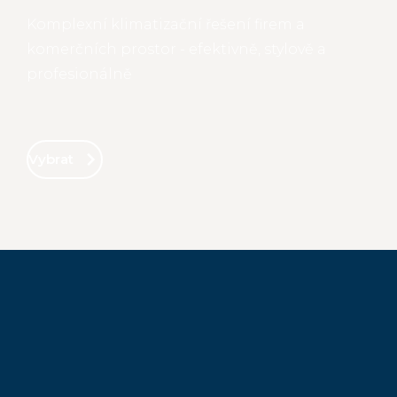
Komplexní klimatizační řešení firem a
komerčních prostor - efektivně, stylově a
profesionálně
Vybrat